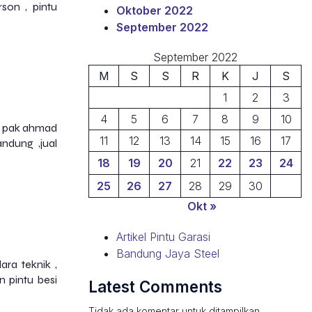
son , pintu
Oktober 2022
September 2022
September 2022
M
S
S
R
K
J
S
1
2
3
4
5
6
7
8
9
10
ng pak ahmad
11
12
13
14
15
16
17
ndung ,jual
18
19
20
21
22
23
24
25
26
27
28
29
30
Okt »
Artikel Pintu Garasi
Bandung Jaya Steel
ara teknik ,
n pintu besi
Latest Comments
Tidak ada komentar untuk ditampilkan.