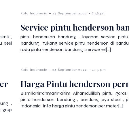
-
-
Kafa Indonesia
24 September 2022
6:56 pm
Service pintu henderson b
knik ,
pintu henderson bandung , layanan service pint
u besi
bandung , tukang service pintu henderson di bandun
roda pintu henderson bandung , service rel[…]
-
-
Kafa Indonesia
24 September 2022
4:15 pm
er
Harga Pintu henderson per
Bismillahirrahmanirrahim Alhamdulillah pintu garas
pintu henderson bandung , bandung jaya steel , p
dung ,
Indonesia , info harga pintu henderson per meter[…]
a grup