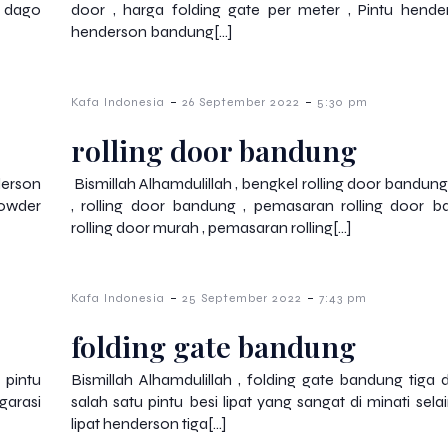
 dago
door , harga folding gate per meter , Pintu hender
henderson bandung[…]
-
-
Kafa Indonesia
26 September 2022
5:30 pm
rolling door bandung
derson
Bismillah Alhamdulillah , bengkel rolling door bandu
powder
, rolling door bandung , pemasaran rolling door ba
rolling door murah , pemasaran rolling[…]
-
-
Kafa Indonesia
25 September 2022
7:43 pm
folding gate bandung
 pintu
Bismillah Alhamdulillah , folding gate bandung tiga d
garasi
salah satu pintu besi lipat yang sangat di minati selai
lipat henderson tiga[…]