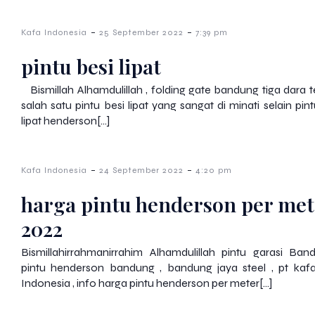
-
-
Kafa Indonesia
25 September 2022
7:39 pm
pintu besi lipat
Bismillah Alhamdulillah , folding gate bandung tiga dara te
salah satu pintu besi lipat yang sangat di minati selain pint
lipat henderson[…]
-
-
Kafa Indonesia
24 September 2022
4:20 pm
harga pintu henderson per met
2022
Bismillahirrahmanirrahim Alhamdulillah pintu garasi Ban
pintu henderson bandung , bandung jaya steel , pt kaf
Indonesia , info harga pintu henderson per meter[…]