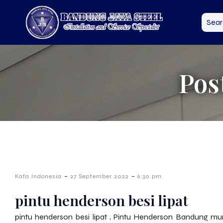
Pos
-
-
Kafa Indonesia
27 September 2022
6:30 pm
pintu henderson besi lipat
pintu henderson besi lipat , Pintu Henderson Bandung mur