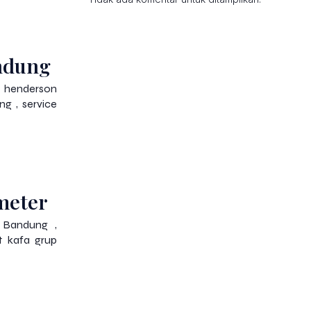
andung
u henderson
g , service
meter
i Bandung ,
t kafa grup